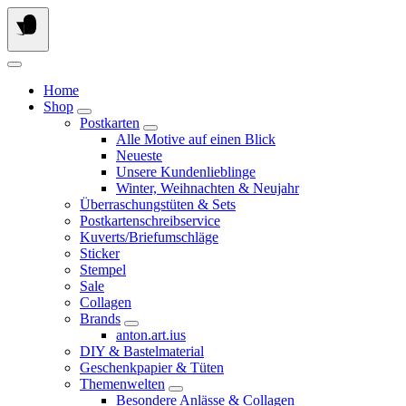
Springe
zum
Inhalt
Home
Shop
Postkarten
Alle Motive auf einen Blick
Neueste
Unsere Kundenlieblinge
Winter, Weihnachten & Neujahr
Überraschungstüten & Sets
Postkartenschreibservice
Kuverts/Briefumschläge
Sticker
Stempel
Sale
Collagen
Brands
anton.art.ius
DIY & Bastelmaterial
Geschenkpapier & Tüten
Themenwelten
Besondere Anlässe & Collagen