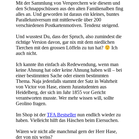
Mit der Sammlung von Versprechern wie diesem und
den Schnappschüssen aus den alten Familienalben fing
alles an. Und geworden ist daraus ein kleines, buntes
Paralleluniversum mit mittlerweile über 200
verschiedenen Postkartenmotiven. Tendenz steigend.
Und wusstest Du, dass der Spruch, also zumindest die
richtige Version davon, gar nix mit dem niedlichen
Tierchen mit den grossen Löffeln zu tun hat?
Ich
auch nicht.
Ich kannte ihn einfach als Redewendung, wenn man
keine Ahnung hat oder keine Ahnung haben will – bei
einer bestimmten Sache oder einem bestimmten
Thema. Naja jedenfalls stammt der Satz in Wahrheit
von Victor von Hase, einem Jurastudenten aus
Heidelberg, der sich im Jahr 1855 vor Gericht
verantworten musste. Wer mehr wissen will, sollte
Geolino fragen.
Im Shop ist der
TFA Bestseller
nun endlich wieder zu
haben. Vielleicht hilft das Häschen beim Eiersuchen.
Wären wir nicht alle manchmal gern der Herr Hase,
der von nix weiss?