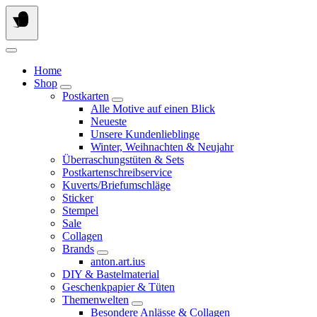
Springe
zum
Inhalt
Home
Shop
Postkarten
Alle Motive auf einen Blick
Neueste
Unsere Kundenlieblinge
Winter, Weihnachten & Neujahr
Überraschungstüten & Sets
Postkartenschreibservice
Kuverts/Briefumschläge
Sticker
Stempel
Sale
Collagen
Brands
anton.art.ius
DIY & Bastelmaterial
Geschenkpapier & Tüten
Themenwelten
Besondere Anlässe & Collagen