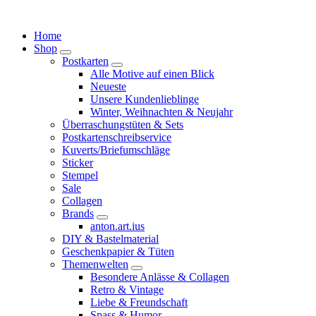
Springe
zum
Home
Inhalt
Shop
Postkarten
Alle Motive auf einen Blick
Neueste
Unsere Kundenlieblinge
Winter, Weihnachten & Neujahr
Überraschungstüten & Sets
Postkartenschreibservice
Kuverts/Briefumschläge
Sticker
Stempel
Sale
Collagen
Brands
anton.art.ius
DIY & Bastelmaterial
Geschenkpapier & Tüten
Themenwelten
Besondere Anlässe & Collagen
Retro & Vintage
Liebe & Freundschaft
Spass & Humor