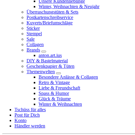
Unsere Kundenlieblinge
Winter, Weihnachten & Neujahr
Überraschungstüten & Sets
Postkartenschreibservice
Kuverts/Briefumschläge
Sticker
Stempel
Sale
Collagen
Brands
anton.art.ius
DIY & Bastelmaterial
Geschenkpapier & Tüten
Themenwelten
Besondere Anlässe & Collagen
Retro & Vintage
Liebe & Freundschaft
Spass & Humor
Glück & Träume
Winter & Weihnachten
Tschüss für alles
Post für Dich
Konto
Händler werden