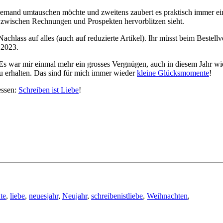
n jemand umtauschen möchte und zweitens zaubert es praktisch immer ei
 zwischen Rechnungen und Prospekten hervorblitzen sieht.
chlass auf alles (auch auf reduzierte Artikel). Ihr müsst beim Bestel
 2023.
Es war mir einmal mehr ein grosses Vergnügen, auch in diesem Jahr wi
u erhalten. Das sind für mich immer wieder
kleine Glücksmomente
!
essen:
Schreiben ist Liebe
!
te
,
liebe
,
neuesjahr
,
Neujahr
,
schreibenistliebe
,
Weihnachten
,