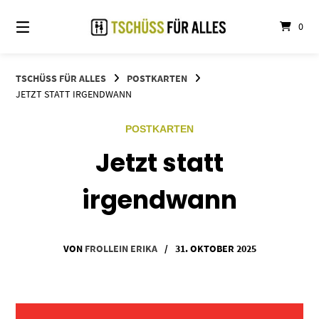
Springe
zum
0
Inhalt
TSCHÜSS FÜR ALLES
POSTKARTEN
JETZT STATT IRGENDWANN
POSTKARTEN
Jetzt statt
irgendwann
VON
FROLLEIN ERIKA
/
31. OKTOBER 2025