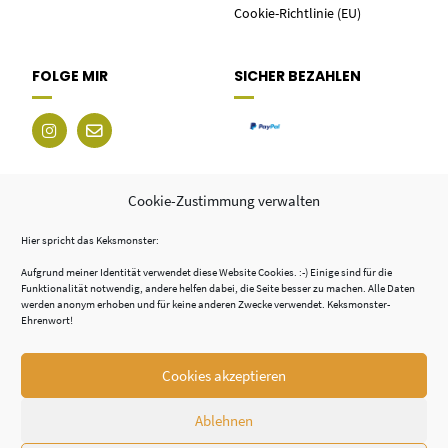
Cookie-Richtlinie (EU)
FOLGE MIR
SICHER BEZAHLEN
Cookie-Zustimmung verwalten
Hier spricht das Keksmonster:
Aufgrund meiner Identität verwendet diese Website Cookies. :-) Einige sind für die
Funktionalität notwendig, andere helfen dabei, die Seite besser zu machen. Alle Daten
werden anonym erhoben und für keine anderen Zwecke verwendet. Keksmonster-
Ehrenwort!
Cookies akzeptieren
© 2026 - TSCHÜSS FÜR ALLES
Ablehnen
BRIEFCHÄSCHTLI
AGB
DATENSCHUTZ
IMPRESSUM