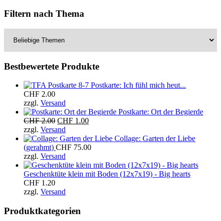
Filtern nach Thema
Bestbewertete Produkte
Postkarte: Ich fühl mich heut...
CHF
2.00
zzgl.
Versand
Postkarte: Ort der Begierde
Ursprünglicher
Aktueller
CHF
2.00
CHF
1.00
Preis
Preis
zzgl.
Versand
war:
ist:
Collage: Garten der Liebe
CHF 2.00
CHF 1.00.
(gerahmt)
CHF
75.00
zzgl.
Versand
Geschenktüte klein mit Boden (12x7x19) - Big hearts
CHF
1.20
zzgl.
Versand
Produktkategorien