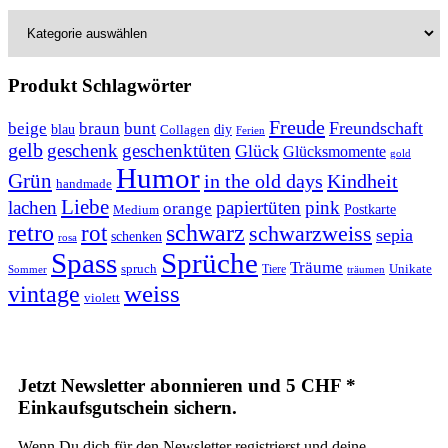
Produkt Schlagwörter
Freude
Freundschaft
beige
braun
bunt
blau
Collagen
diy
Ferien
gelb
geschenk
geschenktüten
Glück
Glücksmomente
gold
Humor
Grün
in the old days
Kindheit
handmade
Liebe
lachen
papiertüten
pink
orange
Postkarte
Medium
retro
schwarz
rot
schwarzweiss
sepia
schenken
rosa
Spass
Sprüche
Träume
Unikate
spruch
Tiere
Sommer
träumen
weiss
vintage
violett
Jetzt Newsletter abonnieren und 5 CHF *
Einkaufsgutschein sichern.
Wenn Du dich für den Newsletter registrierst und deine