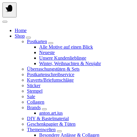
Springe
zum
Inhalt
Home
Shop
Postkarten
Alle Motive auf einen Blick
Neueste
Unsere Kundenlieblinge
Winter, Weihnachten & Neujahr
Überraschungstüten & Sets
Postkartenschreibservice
Kuverts/Briefumschläge
Sticker
Stempel
Sale
Collagen
Brands
anton.art.ius
DIY & Bastelmaterial
Geschenkpapier & Tüten
Themenwelten
Besondere Anlässe & Collagen