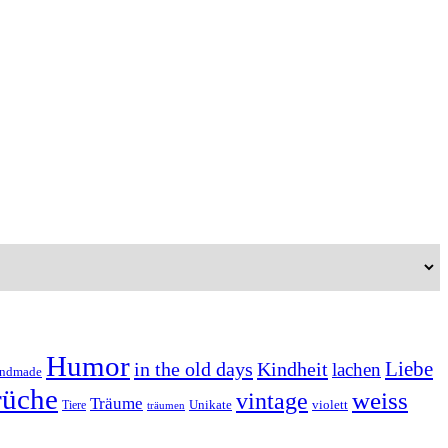
Humor
Liebe
in the old days
Kindheit
lachen
ndmade
rüche
weiss
vintage
Träume
Unikate
violett
Tiere
träumen