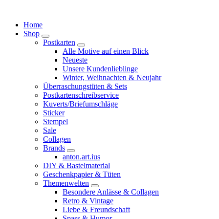
Springe
zum
Home
Inhalt
Shop
Postkarten
Alle Motive auf einen Blick
Neueste
Unsere Kundenlieblinge
Winter, Weihnachten & Neujahr
Überraschungstüten & Sets
Postkartenschreibservice
Kuverts/Briefumschläge
Sticker
Stempel
Sale
Collagen
Brands
anton.art.ius
DIY & Bastelmaterial
Geschenkpapier & Tüten
Themenwelten
Besondere Anlässe & Collagen
Retro & Vintage
Liebe & Freundschaft
Spass & Humor