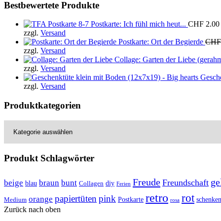
Bestbewertete Produkte
Postkarte: Ich fühl mich heut...
CHF
2.00
zzgl.
Versand
Postkarte: Ort der Begierde
CHF
zzgl.
Versand
Collage: Garten der Liebe (gerahm
zzgl.
Versand
Gesche
zzgl.
Versand
Produktkategorien
Produkt Schlagwörter
Freude
ge
Freundschaft
beige
braun
bunt
blau
Collagen
diy
Ferien
retro
rot
papiertüten
pink
orange
Postkarte
Medium
schenke
rosa
Zurück nach oben