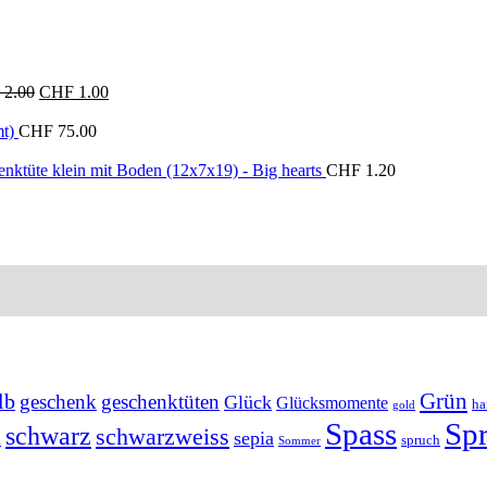
Ursprünglicher
Aktueller
2.00
CHF
1.00
Preis
Preis
war:
ist:
t)
CHF
75.00
CHF 2.00
CHF 1.00.
nktüte klein mit Boden (12x7x19) - Big hearts
CHF
1.20
Grün
lb
geschenk
geschenktüten
Glück
Glücksmomente
ha
gold
Spass
Sp
schwarz
schwarzweiss
sepia
n
spruch
Sommer