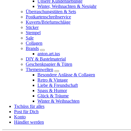
Unsere Kundenlieblinge
Winter, Weihnachten & Neujahr
Überraschungstüten & Sets
Postkartenschreibservice
Kuverts/Briefumschläge
Sticker
Stempel
Sale
Collagen
Brands
anton.art.ius
DIY & Bastelmaterial
Geschenkpapier & Tüten
Themenwelten
Besondere Anlässe & Collagen
Retro & Vintage
Liebe & Freundschaft
Spass & Humor
Glück & Träume
Winter & Weihnachten
Tschüss für alles
Post für Dich
Konto
Händler werden