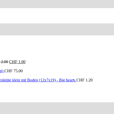
Ursprünglicher
Aktueller
2.00
CHF
1.00
Preis
Preis
war:
ist:
t)
CHF
75.00
CHF 2.00
CHF 1.00.
nktüte klein mit Boden (12x7x19) - Big hearts
CHF
1.20