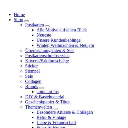
Springe
zum
Home
Inhalt
Shop
Postkarten
Alle Motive auf einen Blick
Neueste
Unsere Kundenlieblinge
Winter, Weihnachten & Neujahr
Überraschungstüten & Sets
Postkartenschreibservice
Kuverts/Briefumschläge
Sticker
Stempel
Sale
Collagen
Brands
anton.art.ius
DIY & Bastelmaterial
Geschenkpapier & Tüten
Themenwelten
Besondere Anlässe & Collagen
Retro & Vintage
Liebe & Freundschaft
Spass & Humor