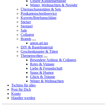
Unsere Kundenlieblinge
Winter, Weihnachten & Neujahr
Überraschungstüten & Sets
Postkartenschreibservice
Kuverts/Briefumschläge
Sticker
Stempel
Sale
Collagen
Brands
anton.art.ius
DIY & Bastelmaterial
Geschenkpapier & Tüten
Themenwelten
Besondere Anlässe & Collagen
Retro & Vintage
Liebe & Freundschaft
Spass & Humor
Glück & Träume
Winter & Weihnachten
Tschüss für alles
Post für Dich
Konto
Händler werden