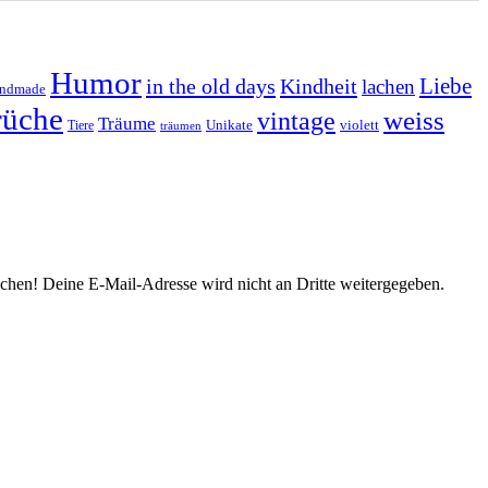
Humor
Liebe
in the old days
Kindheit
lachen
ndmade
rüche
weiss
vintage
Träume
Unikate
violett
Tiere
träumen
prochen! Deine E-Mail-Adresse wird nicht an Dritte weitergegeben.