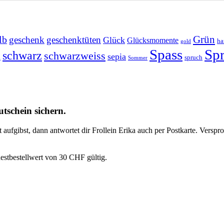
Grün
lb
geschenk
geschenktüten
Glück
Glücksmomente
ha
gold
Spass
Sp
schwarz
schwarzweiss
sepia
n
spruch
Sommer
tschein sichern.
t aufgibst, dann antwortet dir Frollein Erika auch per Postkarte. Vers
estbestellwert von 30 CHF gültig.