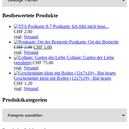
Bestbewertete Produkte
Postkarte: Ich fühl mich heut...
CHF
2.00
zzgl.
Versand
Postkarte: Ort der Begierde
Ursprünglicher
Aktueller
CHF
2.00
CHF
1.00
Preis
Preis
zzgl.
Versand
war:
ist:
Collage: Garten der Liebe
CHF 2.00
CHF 1.00.
(gerahmt)
CHF
75.00
zzgl.
Versand
Geschenktüte klein mit Boden (12x7x19) - Big hearts
CHF
1.20
zzgl.
Versand
Produktkategorien