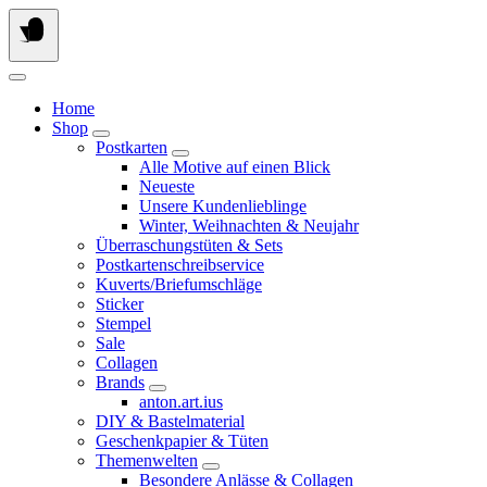
Springe
zum
Inhalt
Home
Shop
Postkarten
Alle Motive auf einen Blick
Neueste
Unsere Kundenlieblinge
Winter, Weihnachten & Neujahr
Überraschungstüten & Sets
Postkartenschreibservice
Kuverts/Briefumschläge
Sticker
Stempel
Sale
Collagen
Brands
anton.art.ius
DIY & Bastelmaterial
Geschenkpapier & Tüten
Themenwelten
Besondere Anlässe & Collagen