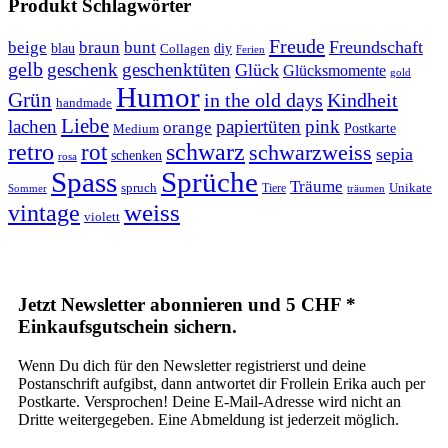
Produkt Schlagwörter
Freude
Freundschaft
beige
braun
bunt
blau
Collagen
diy
Ferien
gelb
geschenk
geschenktüten
Glück
Glücksmomente
gold
Humor
Grün
in the old days
Kindheit
handmade
Liebe
lachen
papiertüten
pink
orange
Postkarte
Medium
retro
schwarz
rot
schwarzweiss
sepia
schenken
rosa
Spass
Sprüche
Träume
Unikate
spruch
Tiere
Sommer
träumen
weiss
vintage
violett
Jetzt Newsletter abonnieren und 5 CHF *
Einkaufsgutschein sichern.
Wenn Du dich für den Newsletter registrierst und deine
Postanschrift aufgibst, dann antwortet dir Frollein Erika auch per
Postkarte. Versprochen! Deine E-Mail-Adresse wird nicht an
Dritte weitergegeben. Eine Abmeldung ist jederzeit möglich.