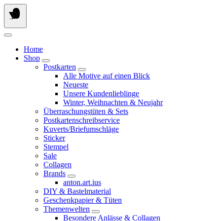
Springe
zum
Inhalt
Home
Shop
Postkarten
Alle Motive auf einen Blick
Neueste
Unsere Kundenlieblinge
Winter, Weihnachten & Neujahr
Überraschungstüten & Sets
Postkartenschreibservice
Kuverts/Briefumschläge
Sticker
Stempel
Sale
Collagen
Brands
anton.art.ius
DIY & Bastelmaterial
Geschenkpapier & Tüten
Themenwelten
Besondere Anlässe & Collagen