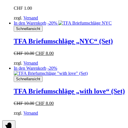
CHF
1.00
zzgl.
Versand
In den Warenkorb
-20%
Schnellansicht
TFA Briefumschläge „NYC“ (Set)
Ursprünglicher
Aktueller
CHF
10.00
CHF
8.00
Preis
Preis
zzgl.
Versand
war:
ist:
In den Warenkorb
-20%
CHF 10.00
CHF 8.00.
Schnellansicht
TFA Briefumschläge „with love“ (Set)
Ursprünglicher
Aktueller
CHF
10.00
CHF
8.00
Preis
Preis
zzgl.
Versand
war:
ist:
CHF 10.00
CHF 8.00.