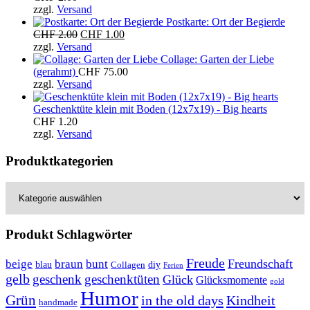
zzgl.
Versand
Postkarte: Ort der Begierde
Ursprünglicher
Aktueller
CHF
2.00
CHF
1.00
Preis
Preis
zzgl.
Versand
war:
ist:
Collage: Garten der Liebe
CHF 2.00
CHF 1.00.
(gerahmt)
CHF
75.00
zzgl.
Versand
Geschenktüte klein mit Boden (12x7x19) - Big hearts
CHF
1.20
zzgl.
Versand
Produktkategorien
Produkt Schlagwörter
Freude
Freundschaft
beige
braun
bunt
blau
Collagen
diy
Ferien
gelb
geschenk
geschenktüten
Glück
Glücksmomente
gold
Humor
Grün
in the old days
Kindheit
handmade