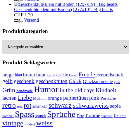
Geschenktüte klein mit Boden (12x7x19) - Big hearts
CHF
1.20
zzgl.
Versand
Produktkategorien
Produkt Schlagwörter
Freude
Freundschaft
beige
braun
bunt
blau
Collagen
diy
Ferien
gelb
geschenk
geschenktüten
Glück
Glücksmomente
gold
Humor
Grün
in the old days
Kindheit
handmade
Liebe
lachen
papiertüten
pink
orange
Postkarte
Medium
retro
schwarz
rot
schwarzweiss
sepia
schenken
rosa
Spass
Sprüche
Träume
Unikate
spruch
Tiere
Sommer
träumen
weiss
vintage
violett