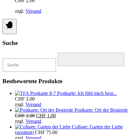
CHF
2.00
zzgl.
Versand
Suche
Suchen
nach:
Bestbewertete Produkte
Postkarte: Ich fühl mich heut...
CHF
2.00
zzgl.
Versand
Postkarte: Ort der Begierde
Ursprünglicher
Aktueller
CHF
2.00
CHF
1.00
Preis
Preis
zzgl.
Versand
war:
ist:
Collage: Garten der Liebe
CHF 2.00
CHF 1.00.
(gerahmt)
CHF
75.00
zzgl.
Versand