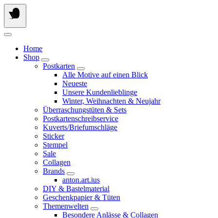
Springe
zum
Inhalt
Home
Shop
Postkarten
Alle Motive auf einen Blick
Neueste
Unsere Kundenlieblinge
Winter, Weihnachten & Neujahr
Überraschungstüten & Sets
Postkartenschreibservice
Kuverts/Briefumschläge
Sticker
Stempel
Sale
Collagen
Brands
anton.art.ius
DIY & Bastelmaterial
Geschenkpapier & Tüten
Themenwelten
Besondere Anlässe & Collagen