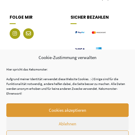
FOLGE MIR
SICHER BEZAHLEN
Cookie-Zustimmung verwalten
Hier spricht das Keksmonster:
Aufgrund meiner Identität verwendet diese Website Cookies. :-) Einige sind für die
Funktionalität notwendig, andere helfen dabei, die Seite besser zu machen. Alle Daten
werden anonym erhoben und für keine anderen Zwecke verwendet. Keksmonster-
Ehrenwort!
Cookies akzeptieren
© 2026 - TSCHÜSS FÜR ALLES
Ablehnen
BRIEFCHÄSCHTLI
AGB
DATENSCHUTZ
IMPRESSUM
COOKIE-RICHTLINIE (EU)