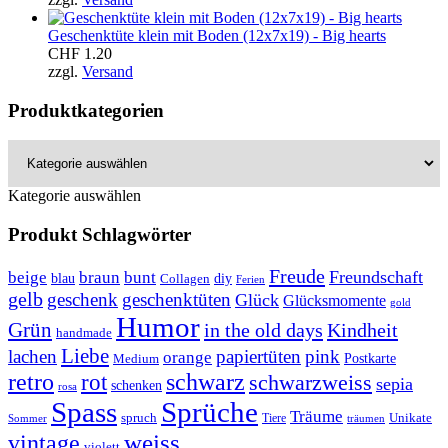
Geschenktüte klein mit Boden (12x7x19) - Big hearts
CHF
1.20
zzgl.
Versand
Produktkategorien
Kategorie auswählen
Produkt Schlagwörter
Freude
Freundschaft
beige
braun
bunt
blau
Collagen
diy
Ferien
gelb
geschenk
geschenktüten
Glück
Glücksmomente
gold
Humor
Grün
in the old days
Kindheit
handmade
Liebe
lachen
papiertüten
pink
orange
Postkarte
Medium
retro
schwarz
rot
schwarzweiss
sepia
schenken
rosa
Spass
Sprüche
Träume
Unikate
spruch
Tiere
Sommer
träumen
weiss
vintage
violett