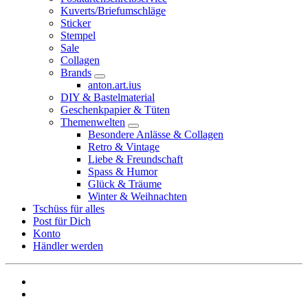
Kuverts/Briefumschläge
Sticker
Stempel
Sale
Collagen
Brands
anton.art.ius
DIY & Bastelmaterial
Geschenkpapier & Tüten
Themenwelten
Besondere Anlässe & Collagen
Retro & Vintage
Liebe & Freundschaft
Spass & Humor
Glück & Träume
Winter & Weihnachten
Tschüss für alles
Post für Dich
Konto
Händler werden