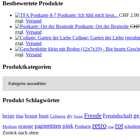
Bestbewertete Produkte
Postkarte: Ich fühl mich heut...
CHF
2.00
zzgl.
Versand
Postkarte: Ort der Begierde
CHF
zzgl.
Versand
Collage: Garten der Liebe (gerahm
zzgl.
Versand
Gesche
zzgl.
Versand
Produktkategorien
Produkt Schlagwörter
Freude
ge
Freundschaft
beige
braun
bunt
blau
Collagen
diy
Ferien
retro
rot
papiertüten
pink
orange
Postkarte
Medium
schenke
rosa
Zurück nach oben