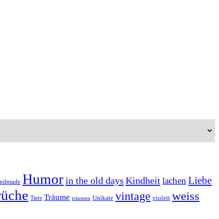
Humor
Liebe
in the old days
Kindheit
lachen
ndmade
rüche
weiss
vintage
Träume
Unikate
violett
Tiere
träumen