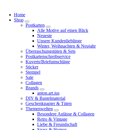
Springe
zum
Home
Inhalt
Shop
Postkarten
Alle Motive auf einen Blick
Neueste
Unsere Kundenlieblinge
Winter, Weihnachten & Neujahr
Überraschungstüten & Sets
Postkartenschreibservice
Kuverts/Briefumschläge
Sticker
Stempel
Sale
Collagen
Brands
anton.art.ius
DIY & Bastelmaterial
Geschenkpapier & Tüten
Themenwelten
Besondere Anlässe & Collagen
Retro & Vintage
Liebe & Freundschaft
Spass & Humor