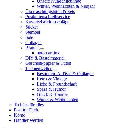
Unsere Kundenlieblinge
Winter, Weihnachten & Neujahr
Überraschungstüten & Sets
Postkartenschreibservice
Kuverts/Briefumschläge
Sticker
Stempel
Sale
Collagen
Brands
anton.art.ius
DIY & Bastelmaterial
Geschenkpapier & Tüten
Themenwelten
Besondere Anlässe & Collagen
Retro & Vintage
Liebe & Freundschaft
Spass & Humor
Glück & Träume
Winter & Weihnachten
Tschüss für alles
Post für Dich
Konto
Händler werden