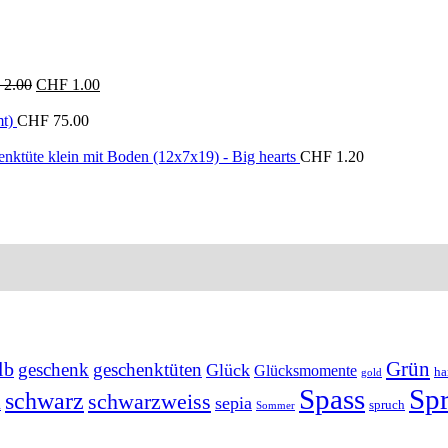
Ursprünglicher
Aktueller
2.00
CHF
1.00
Preis
Preis
war:
ist:
t)
CHF
75.00
CHF 2.00
CHF 1.00.
nktüte klein mit Boden (12x7x19) - Big hearts
CHF
1.20
Grün
lb
geschenk
geschenktüten
Glück
Glücksmomente
ha
gold
Spass
Sp
schwarz
schwarzweiss
sepia
n
spruch
Sommer