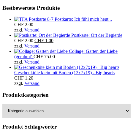
Bestbewertete Produkte
Postkarte: Ich fühl mich heut...
CHF
2.00
zzgl.
Versand
Postkarte: Ort der Begierde
Ursprünglicher
Aktueller
CHF
2.00
CHF
1.00
Preis
Preis
zzgl.
Versand
war:
ist:
Collage: Garten der Liebe
CHF 2.00
CHF 1.00.
(gerahmt)
CHF
75.00
zzgl.
Versand
Geschenktüte klein mit Boden (12x7x19) - Big hearts
CHF
1.20
zzgl.
Versand
Produktkategorien
Produkt Schlagwörter