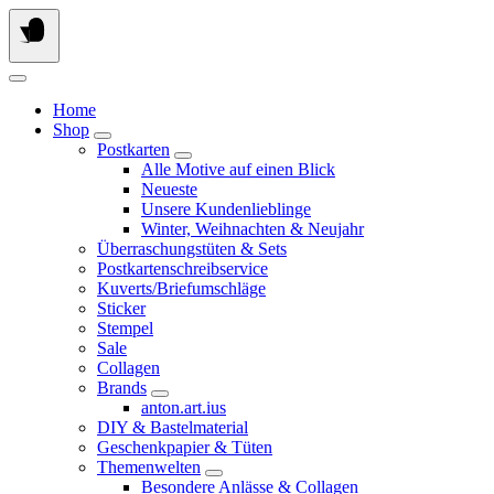
Springe
zum
Inhalt
Home
Shop
Postkarten
Alle Motive auf einen Blick
Neueste
Unsere Kundenlieblinge
Winter, Weihnachten & Neujahr
Überraschungstüten & Sets
Postkartenschreibservice
Kuverts/Briefumschläge
Sticker
Stempel
Sale
Collagen
Brands
anton.art.ius
DIY & Bastelmaterial
Geschenkpapier & Tüten
Themenwelten
Besondere Anlässe & Collagen