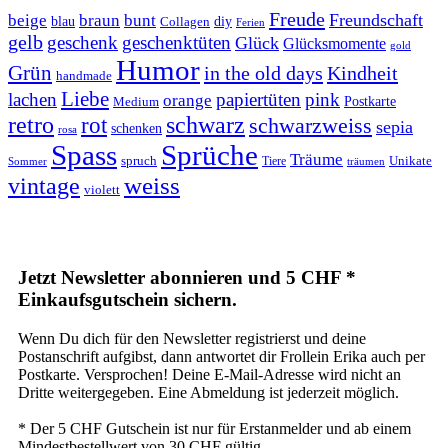
Freude
Freundschaft
beige
braun
bunt
blau
Collagen
diy
Ferien
gelb
geschenk
geschenktüten
Glück
Glücksmomente
gold
Humor
Grün
in the old days
Kindheit
handmade
Liebe
lachen
papiertüten
pink
orange
Postkarte
Medium
retro
schwarz
rot
schwarzweiss
sepia
schenken
rosa
Spass
Sprüche
Träume
Unikate
spruch
Tiere
Sommer
träumen
weiss
vintage
violett
Jetzt Newsletter abonnieren und 5 CHF *
Einkaufsgutschein sichern.
Wenn Du dich für den Newsletter registrierst und deine
Postanschrift aufgibst, dann antwortet dir Frollein Erika auch per
Postkarte. Versprochen! Deine E-Mail-Adresse wird nicht an
Dritte weitergegeben. Eine Abmeldung ist jederzeit möglich.
* Der 5 CHF Gutschein ist nur für Erstanmelder und ab einem
Mindestbestellwert von 30 CHF gültig.