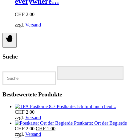
everywhere…
CHF
2.00
zzgl.
Versand
Suche
Suchen
nach:
Bestbewertete Produkte
Postkarte: Ich fühl mich heut...
CHF
2.00
zzgl.
Versand
Postkarte: Ort der Begierde
Ursprünglicher
Aktueller
CHF
2.00
CHF
1.00
Preis
Preis
zzgl.
Versand