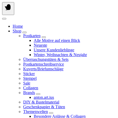
Springe
zum
Inhalt
Home
Shop
Postkarten
Alle Motive auf einen Blick
Neueste
Unsere Kundenlieblinge
Winter, Weihnachten & Neujahr
Überraschungstüten & Sets
Postkartenschreibservice
Kuverts/Briefumschläge
Sticker
Stempel
Sale
Collagen
Brands
anton.art.ius
DIY & Bastelmaterial
Geschenkpapier & Tüten
Themenwelten
Besondere Anlässe & Collagen