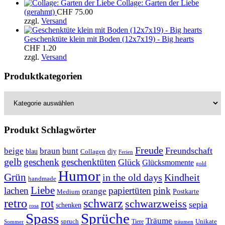
war:
ist:
Collage: Garten der Liebe
CHF 2.00
CHF 1.00.
(gerahmt)
CHF
75.00
zzgl.
Versand
Geschenktüte klein mit Boden (12x7x19) - Big hearts
CHF
1.20
zzgl.
Versand
Produktkategorien
Produkt Schlagwörter
Freude
Freundschaft
beige
braun
bunt
blau
Collagen
diy
Ferien
gelb
geschenk
geschenktüten
Glück
Glücksmomente
gold
Humor
Grün
in the old days
Kindheit
handmade
Liebe
lachen
papiertüten
pink
orange
Postkarte
Medium
retro
schwarz
rot
schwarzweiss
sepia
schenken
rosa
Spass
Sprüche
Träume
Unikate
spruch
Tiere
Sommer
träumen