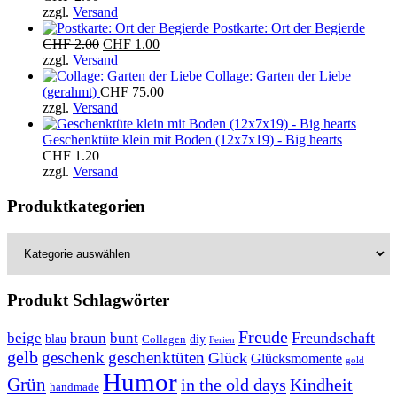
zzgl.
Versand
Postkarte: Ort der Begierde
Ursprünglicher
Aktueller
CHF
2.00
CHF
1.00
Preis
Preis
zzgl.
Versand
war:
ist:
Collage: Garten der Liebe
CHF 2.00
CHF 1.00.
(gerahmt)
CHF
75.00
zzgl.
Versand
Geschenktüte klein mit Boden (12x7x19) - Big hearts
CHF
1.20
zzgl.
Versand
Produktkategorien
Produkt Schlagwörter
Freude
Freundschaft
beige
braun
bunt
blau
Collagen
diy
Ferien
gelb
geschenk
geschenktüten
Glück
Glücksmomente
gold
Humor
Grün
in the old days
Kindheit
handmade