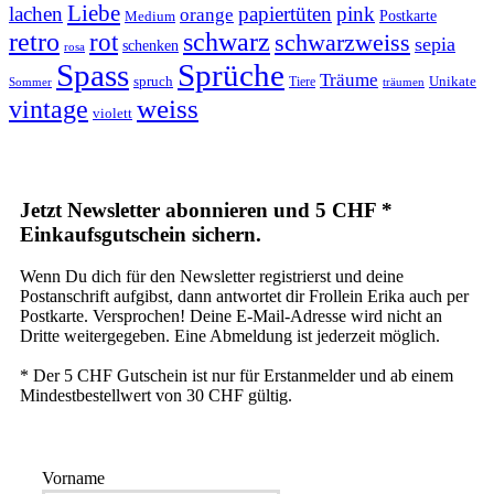
Liebe
lachen
papiertüten
pink
orange
Postkarte
Medium
retro
schwarz
rot
schwarzweiss
sepia
schenken
rosa
Spass
Sprüche
Träume
Unikate
spruch
Tiere
Sommer
träumen
weiss
vintage
violett
Jetzt Newsletter abonnieren und 5 CHF *
Einkaufsgutschein sichern.
Wenn Du dich für den Newsletter registrierst und deine
Postanschrift aufgibst, dann antwortet dir Frollein Erika auch per
Postkarte. Versprochen! Deine E-Mail-Adresse wird nicht an
Dritte weitergegeben. Eine Abmeldung ist jederzeit möglich.
* Der 5 CHF Gutschein ist nur für Erstanmelder und ab einem
Mindestbestellwert von 30 CHF gültig.
Vorname