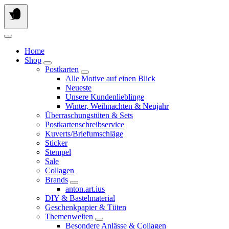
Springe
zum
Inhalt
Home
Shop
Postkarten
Alle Motive auf einen Blick
Neueste
Unsere Kundenlieblinge
Winter, Weihnachten & Neujahr
Überraschungstüten & Sets
Postkartenschreibservice
Kuverts/Briefumschläge
Sticker
Stempel
Sale
Collagen
Brands
anton.art.ius
DIY & Bastelmaterial
Geschenkpapier & Tüten
Themenwelten
Besondere Anlässe & Collagen