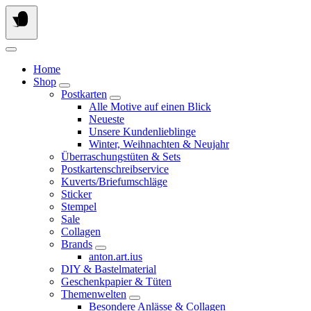
Springe
zum
Inhalt
Home
Shop
Postkarten
Alle Motive auf einen Blick
Neueste
Unsere Kundenlieblinge
Winter, Weihnachten & Neujahr
Überraschungstüten & Sets
Postkartenschreibservice
Kuverts/Briefumschläge
Sticker
Stempel
Sale
Collagen
Brands
anton.art.ius
DIY & Bastelmaterial
Geschenkpapier & Tüten
Themenwelten
Besondere Anlässe & Collagen