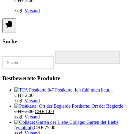
CHF
2.00
zzgl.
Versand
Suche
Suchen
nach:
Bestbewertete Produkte
Postkarte: Ich fühl mich heut...
CHF
2.00
zzgl.
Versand
Postkarte: Ort der Begierde
Ursprünglicher
Aktueller
CHF
2.00
CHF
1.00
Preis
Preis
zzgl.
Versand
war:
ist:
Collage: Garten der Liebe
CHF 2.00
CHF 1.00.
(gerahmt)
CHF
75.00
zzgl.
Versand