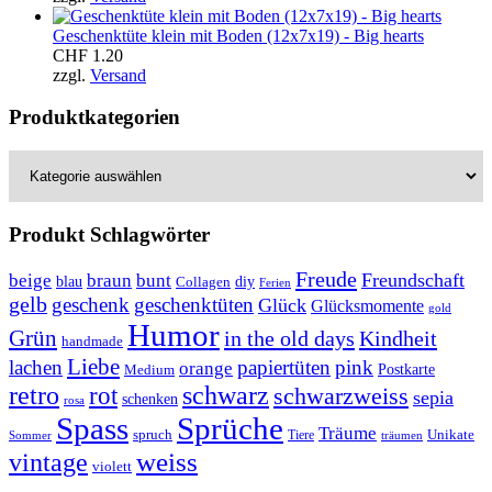
Geschenktüte klein mit Boden (12x7x19) - Big hearts
CHF
1.20
zzgl.
Versand
Produktkategorien
Produkt Schlagwörter
Freude
Freundschaft
beige
braun
bunt
blau
Collagen
diy
Ferien
gelb
geschenk
geschenktüten
Glück
Glücksmomente
gold
Humor
Grün
in the old days
Kindheit
handmade
Liebe
lachen
papiertüten
pink
orange
Postkarte
Medium
retro
schwarz
rot
schwarzweiss
sepia
schenken
rosa
Spass
Sprüche
Träume
Unikate
spruch
Tiere
Sommer
träumen
weiss
vintage
violett