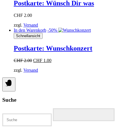
Postkarte: Wünsch Dir was
CHF
2.00
zzgl.
Versand
In den Warenkorb
-50%
Schnellansicht
Postkarte: Wunschkonzert
Ursprünglicher
Aktueller
CHF
2.00
CHF
1.00
Preis
Preis
zzgl.
Versand
war:
ist:
CHF 2.00
CHF 1.00.
Suche
Suchen
nach: