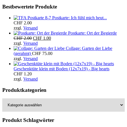
Bestbewertete Produkte
Postkarte: Ich fühl mich heut...
CHF
2.00
zzgl.
Versand
Postkarte: Ort der Begierde
Ursprünglicher
Aktueller
CHF
2.00
CHF
1.00
Preis
Preis
zzgl.
Versand
war:
ist:
Collage: Garten der Liebe
CHF 2.00
CHF 1.00.
(gerahmt)
CHF
75.00
zzgl.
Versand
Geschenktüte klein mit Boden (12x7x19) - Big hearts
CHF
1.20
zzgl.
Versand
Produktkategorien
Produkt Schlagwörter