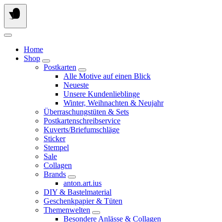
Springe
zum
Inhalt
Home
Shop
Postkarten
Alle Motive auf einen Blick
Neueste
Unsere Kundenlieblinge
Winter, Weihnachten & Neujahr
Überraschungstüten & Sets
Postkartenschreibservice
Kuverts/Briefumschläge
Sticker
Stempel
Sale
Collagen
Brands
anton.art.ius
DIY & Bastelmaterial
Geschenkpapier & Tüten
Themenwelten
Besondere Anlässe & Collagen