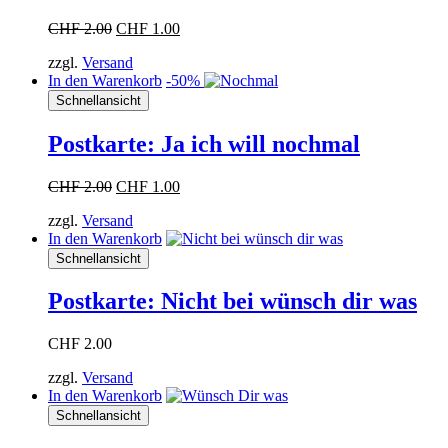
Ursprünglicher
Aktueller
CHF
2.00
CHF
1.00
Preis
Preis
zzgl.
Versand
war:
ist:
In den Warenkorb
-50%
CHF 2.00
CHF 1.00.
Schnellansicht
Postkarte: Ja ich will nochmal
Ursprünglicher
Aktueller
CHF
2.00
CHF
1.00
Preis
Preis
zzgl.
Versand
war:
ist:
In den Warenkorb
CHF 2.00
CHF 1.00.
Schnellansicht
Postkarte: Nicht bei wünsch dir was
CHF
2.00
zzgl.
Versand
In den Warenkorb
Schnellansicht