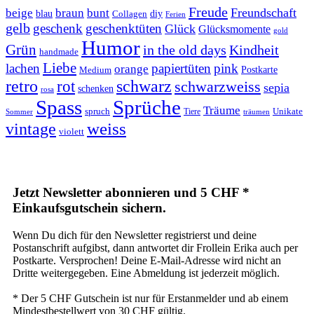
Freude
Freundschaft
beige
braun
bunt
blau
Collagen
diy
Ferien
gelb
geschenk
geschenktüten
Glück
Glücksmomente
gold
Humor
Grün
in the old days
Kindheit
handmade
Liebe
lachen
papiertüten
pink
orange
Postkarte
Medium
retro
schwarz
rot
schwarzweiss
sepia
schenken
rosa
Spass
Sprüche
Träume
Unikate
spruch
Tiere
Sommer
träumen
weiss
vintage
violett
Jetzt Newsletter abonnieren und 5 CHF *
Einkaufsgutschein sichern.
Wenn Du dich für den Newsletter registrierst und deine
Postanschrift aufgibst, dann antwortet dir Frollein Erika auch per
Postkarte. Versprochen! Deine E-Mail-Adresse wird nicht an
Dritte weitergegeben. Eine Abmeldung ist jederzeit möglich.
* Der 5 CHF Gutschein ist nur für Erstanmelder und ab einem
Mindestbestellwert von 30 CHF gültig.