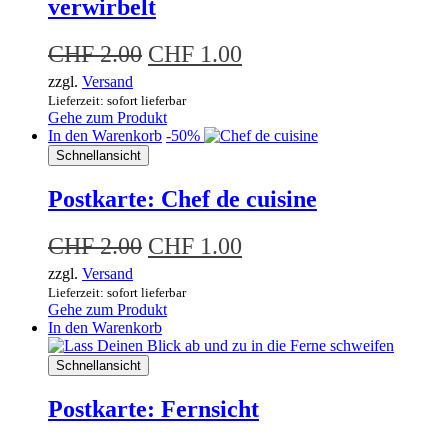
verwirbelt
Ursprünglicher
Aktueller
CHF
2.00
CHF
1.00
Preis
Preis
zzgl.
Versand
Lieferzeit: sofort lieferbar
war:
ist:
Gehe zum Produkt
CHF 2.00
CHF 1.00.
In den Warenkorb
-50%
Schnellansicht
Postkarte: Chef de cuisine
Ursprünglicher
Aktueller
CHF
2.00
CHF
1.00
Preis
Preis
zzgl.
Versand
Lieferzeit: sofort lieferbar
war:
ist:
Gehe zum Produkt
CHF 2.00
CHF 1.00.
In den Warenkorb
Schnellansicht
Postkarte: Fernsicht