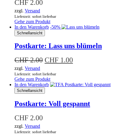
CHF
2.00
zzgl.
Versand
Lieferzeit: sofort lieferbar
Gehe zum Produkt
In den Warenkorb
-50%
Schnellansicht
Postkarte: Lass uns blümeln
Ursprünglicher
Aktueller
CHF
2.00
CHF
1.00
Preis
Preis
zzgl.
Versand
Lieferzeit: sofort lieferbar
war:
ist:
Gehe zum Produkt
CHF 2.00
CHF 1.00.
In den Warenkorb
Schnellansicht
Postkarte: Voll gespannt
CHF
2.00
zzgl.
Versand
Lieferzeit: sofort lieferbar