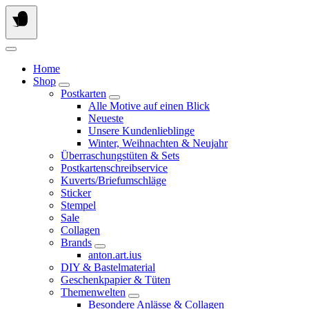
Springe
zum
Inhalt
Home
Shop
Postkarten
Alle Motive auf einen Blick
Neueste
Unsere Kundenlieblinge
Winter, Weihnachten & Neujahr
Überraschungstüten & Sets
Postkartenschreibservice
Kuverts/Briefumschläge
Sticker
Stempel
Sale
Collagen
Brands
anton.art.ius
DIY & Bastelmaterial
Geschenkpapier & Tüten
Themenwelten
Besondere Anlässe & Collagen