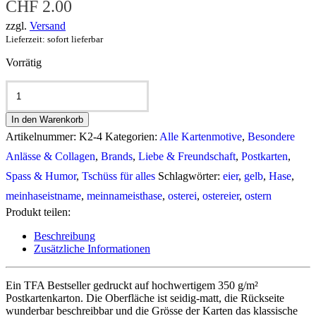
CHF
2.00
zzgl.
Versand
Lieferzeit: sofort lieferbar
Vorrätig
Postkarte:
Mein
Hase
In den Warenkorb
ist
Name...
Artikelnummer:
K2-4
Kategorien:
Alle Kartenmotive
,
Besondere
Menge
Anlässe & Collagen
,
Brands
,
Liebe & Freundschaft
,
Postkarten
,
Spass & Humor
,
Tschüss für alles
Schlagwörter:
eier
,
gelb
,
Hase
,
meinhaseistname
,
meinnameisthase
,
osterei
,
ostereier
,
ostern
Produkt teilen:
Beschreibung
Zusätzliche Informationen
Ein TFA Bestseller gedruckt auf hochwertigem 350 g/m²
Postkartenkarton. Die Oberfläche ist seidig-matt, die Rückseite
wunderbar beschreibbar und die Grösse der Karten das klassische