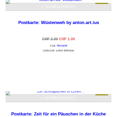
SCHNELLANSICHT
-50%
Postkarte: Wüstenweh by anton.art.ius
Ursprünglicher
Aktueller
CHF
2.00
CHF
1.00
Preis
Preis
zzgl.
Versand
war:
ist:
CHF 2.00
CHF 1.00.
Lieferzeit: sofort lieferbar
GEHE ZUM PRODUKT
SCHNELLANSICHT
-50%
Postkarte: Zeit für ein Päuschen in der Küche