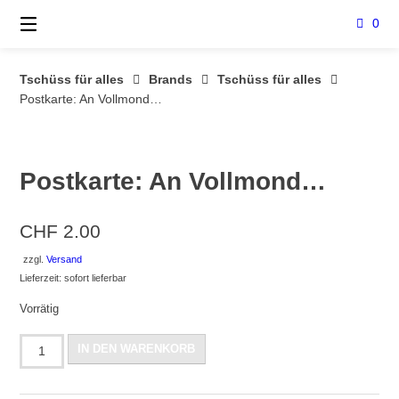
Springe
0
zum
Inhalt
Tschüss für alles
Brands
Tschüss für alles
Postkarte: An Vollmond…
Postkarte: An Vollmond…
CHF
2.00
zzgl.
Versand
Lieferzeit: sofort lieferbar
Vorrätig
Postkarte:
IN DEN WARENKORB
An
Vollmond...
Menge