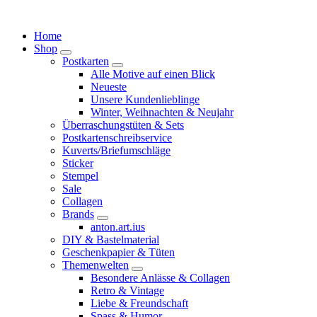
Springe
zum
Home
Inhalt
Shop
Postkarten
Alle Motive auf einen Blick
Neueste
Unsere Kundenlieblinge
Winter, Weihnachten & Neujahr
Überraschungstüten & Sets
Postkartenschreibservice
Kuverts/Briefumschläge
Sticker
Stempel
Sale
Collagen
Brands
anton.art.ius
DIY & Bastelmaterial
Geschenkpapier & Tüten
Themenwelten
Besondere Anlässe & Collagen
Retro & Vintage
Liebe & Freundschaft
Spass & Humor