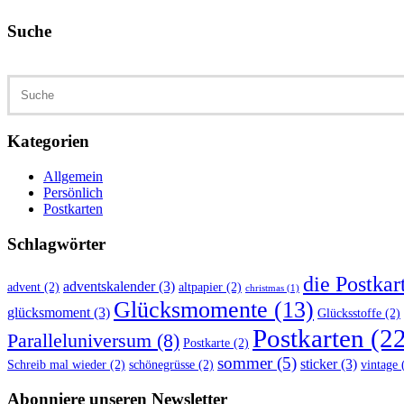
Suche
Suche
Kategorien
Allgemein
Persönlich
Postkarten
Schlagwörter
die Postkar
adventskalender
(3)
advent
(2)
altpapier
(2)
christmas
(1)
Glücksmomente
(13)
glücksmoment
(3)
Glücksstoffe
(2)
Postkarten
(22
Paralleluniversum
(8)
Postkarte
(2)
sommer
(5)
sticker
(3)
Schreib mal wieder
(2)
schönegrüsse
(2)
vintage
(
Abonniere unseren Newsletter