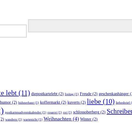
te lebt
(11)
diepostkartelebt
(2)
Freude
(2)
geschenkanhänger
(
freitag
(1)
liebe
(10)
humor
(2)
koffermarkt
(2)
kuverts
(2)
hühnerhaut
(1)
liebesbrief
(
)
Schreiben
schlossoberberg
(2)
postkartenadventskalender
(1)
rosarot
(1)
rot
(1)
Weihnachten
(4)
2)
Winter
(2)
wandern
(1)
wartenicht
(1)