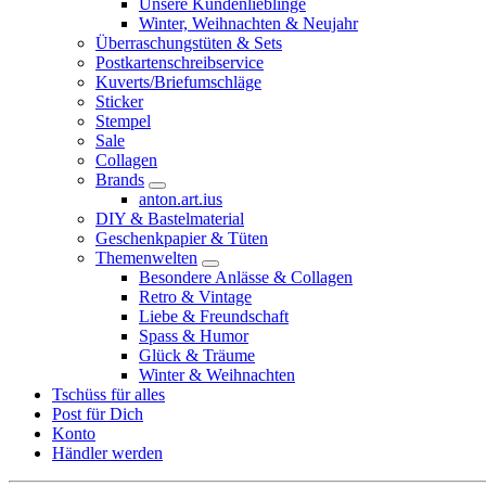
Unsere Kundenlieblinge
Winter, Weihnachten & Neujahr
Überraschungstüten & Sets
Postkartenschreibservice
Kuverts/Briefumschläge
Sticker
Stempel
Sale
Collagen
Brands
anton.art.ius
DIY & Bastelmaterial
Geschenkpapier & Tüten
Themenwelten
Besondere Anlässe & Collagen
Retro & Vintage
Liebe & Freundschaft
Spass & Humor
Glück & Träume
Winter & Weihnachten
Tschüss für alles
Post für Dich
Konto
Händler werden