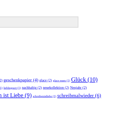
Glück
(10)
geschenkpapier
(4)
2)
glace
(2)
glace essen
(1)
nachhaltig
(2)
neuekollektion
(2)
Neujahr
(2)
1)
lieblingsort
(1)
 ist Liebe
(9)
schreibmalwieder
(6)
schreibenistliebe
(1)