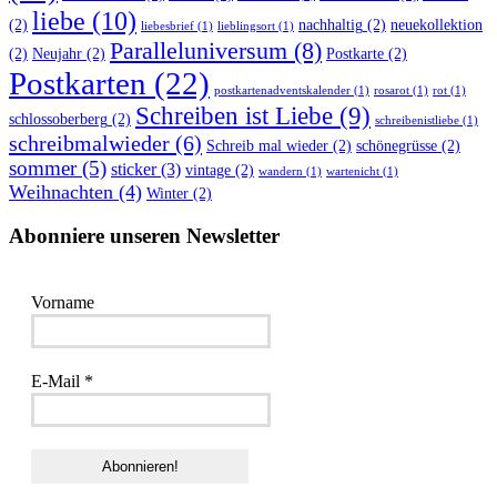
liebe
(10)
(2)
nachhaltig
(2)
neuekollektion
liebesbrief
(1)
lieblingsort
(1)
Paralleluniversum
(8)
(2)
Neujahr
(2)
Postkarte
(2)
Postkarten
(22)
postkartenadventskalender
(1)
rosarot
(1)
rot
(1)
Schreiben ist Liebe
(9)
schlossoberberg
(2)
schreibenistliebe
(1)
schreibmalwieder
(6)
Schreib mal wieder
(2)
schönegrüsse
(2)
sommer
(5)
sticker
(3)
vintage
(2)
wandern
(1)
wartenicht
(1)
Weihnachten
(4)
Winter
(2)
Abonniere unseren Newsletter
Vorname
E-Mail
*