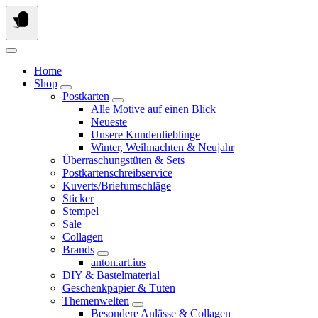
Springe
zum
Inhalt
Home
Shop
Postkarten
Alle Motive auf einen Blick
Neueste
Unsere Kundenlieblinge
Winter, Weihnachten & Neujahr
Überraschungstüten & Sets
Postkartenschreibservice
Kuverts/Briefumschläge
Sticker
Stempel
Sale
Collagen
Brands
anton.art.ius
DIY & Bastelmaterial
Geschenkpapier & Tüten
Themenwelten
Besondere Anlässe & Collagen