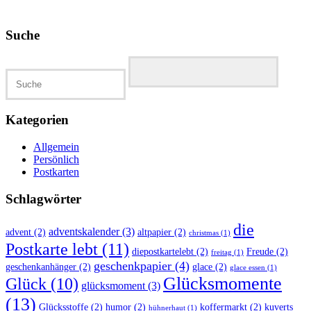
Suche
Suche
Kategorien
Allgemein
Persönlich
Postkarten
Schlagwörter
die
adventskalender
(3)
advent
(2)
altpapier
(2)
christmas
(1)
Postkarte lebt
(11)
diepostkartelebt
(2)
Freude
(2)
freitag
(1)
geschenkpapier
(4)
geschenkanhänger
(2)
glace
(2)
glace essen
(1)
Glücksmomente
Glück
(10)
glücksmoment
(3)
(13)
Glücksstoffe
(2)
humor
(2)
koffermarkt
(2)
kuverts
hühnerhaut
(1)